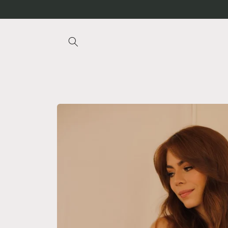
Ir
directamente
al contenido
Ir
directamente
a la
información
del producto