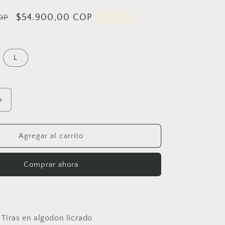
Precio
$54.900,00 COP
OP
Oferta
de
oferta
L
Aumentar
cantidad
para
Pijama
Agregar al carrito
Blusa
Blanca
Comprar ahora
de
Tiras
(Algodon)
-
Pantalon
 Tiras en algodon licrado
Corto