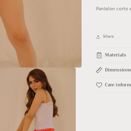
Rojo
Pantalon corto e
Fucsia
(Satin)
Share
Materials
Dimension
Care infor