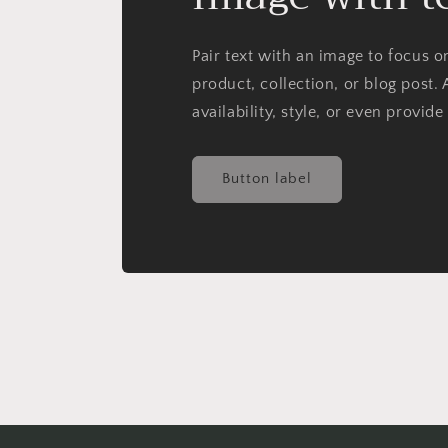
Pair text with an image to focus 
product, collection, or blog post. 
availability, style, or even provide
Button label