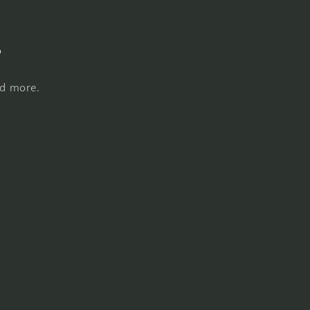
s
nd more.