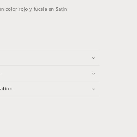
Rojo
n color rojo y fucsia en Satin
Fucsia
(Satin)
s
mation