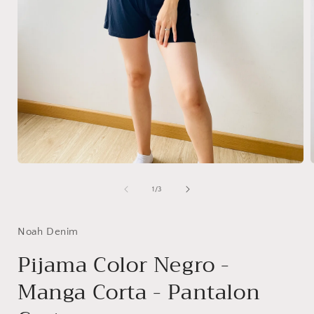
Abrir
A
elemento
multimedia
de
1
/
3
1
en
una
ventana
Noah Denim
modal
Pijama Color Negro -
Manga Corta - Pantalon