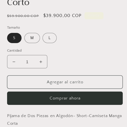
Corto
Precio
Precio
$39.900,00 COP
Oferta
$59.900,00 COP
habitual
de
Tamaño
oferta
S
M
L
Cantidad
Reducir
Aumentar
cantidad
cantidad
para
para
Pijama
Pijama
Agregar al carrito
Color
Color
Negro
Negro
Comprar ahora
-
-
Manga
Manga
Corta
Corta
Pijama de Dos Piezas en Algodón- Short-Camiseta Manga
-
-
Pantalon
Pantalon
Corta