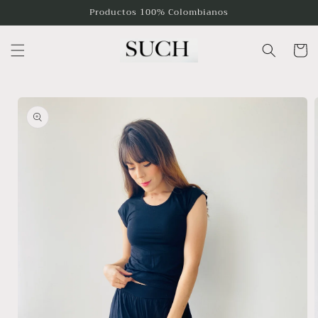
Ir
Productos 100% Colombianos
directamente
al contenido
Carrito
Ir
directamente
a la
información
del producto