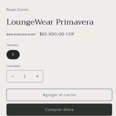
Noah Denim
LoungeWear Primavera
Precio
Precio
$65.900,00 COP
Oferta
$89.900,00 COP
habitual
de
Tamaño
oferta
S
Cantidad
Reducir
Aumentar
cantidad
cantidad
para
para
LoungeWear
LoungeWear
Agregar al carrito
Primavera
Primavera
Comprar ahora