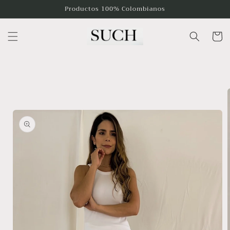
Ir
Productos 100% Colombianos
directamente
al contenido
Carrito
Ir
directamente
a la
información
del producto