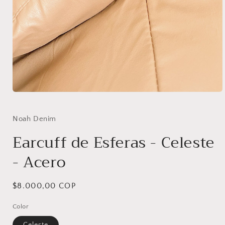
Abrir
elemento
multimedia
1
Noah Denim
en
una
Earcuff de Esferas - Celeste
ventana
modal
- Acero
Precio
$8.000,00 COP
habitual
Color