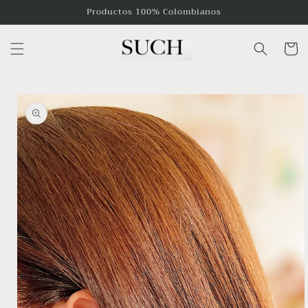
Ir
Productos 100% Colombianos
directamente
al contenido
Carrito
Ir
directamente
a la
información
del producto