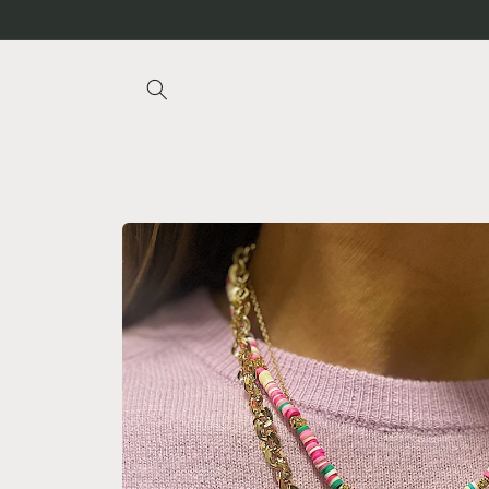
Ir
directamente
al contenido
Ir
directamente
a la
información
del producto