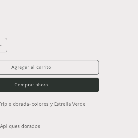
Aumentar
cantidad
para
Cadena
Agregar al carrito
Triple
dorada-
Comprar ahora
colores
y
Estrella
riple dorada-colores y Estrella Verde
Verde
menta
 Apliques dorados