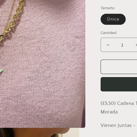
habitual
Tamaño
Única
Cantidad
Reducir
cantidad
para
Cadena
Triple
dorada-
colores
y
Estrella
(ES30) Cadena T
Verde
menta
Morada
Vienen Juntas -