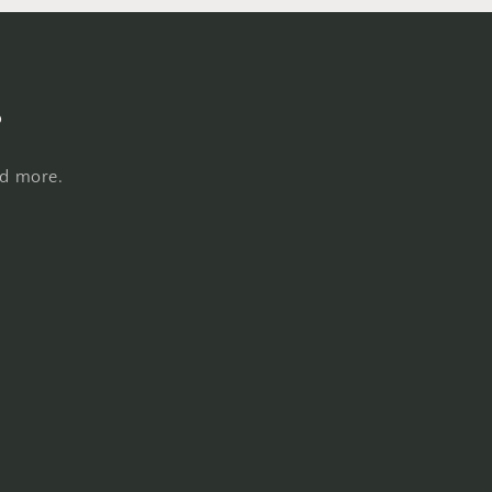
s
nd more.