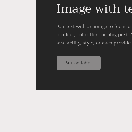
Image with t
Pair text with an image to focus 
product, collection, or blog post. 
availability, style, or even provide
Button label