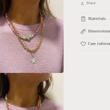
Share
Materials
Dimension
Care infor
nto
media
na
l