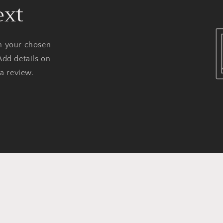
ext
on your chosen
Add details on
 a review.