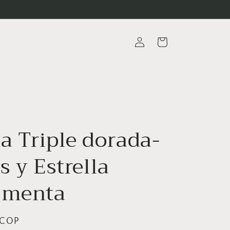
Iniciar
Carrito
sesión
a Triple dorada-
s y Estrella
 menta
 COP